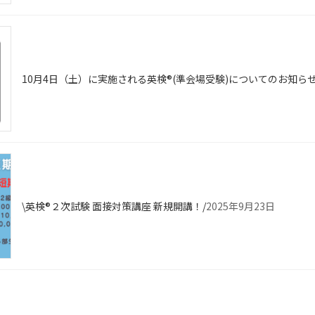
10月4日（土）に実施される英検®(準会場受験)についてのお知ら
\英検®２次試験 面接対策講座 新規開講！/
2025年9月23日